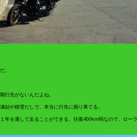
だ。
期行先がないんだよね。
凍結や積雪だしで、本当に行先に困り果てる。
年を通して走ることができる。往復400km弱なので、ローラ