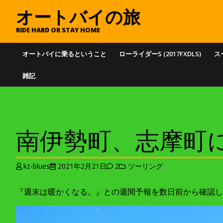
オートバイの旅
RIDE HARD OR STAY HOME
オートバイに乗るということ
ローライダーS (2017FXDLS)
スー
雑記
南伊勢町、志摩町にぶら
kz-blues
2021年2月21日
2
ツーリング
『週末は暖かくなる。』との週間予報を数日前から確認し