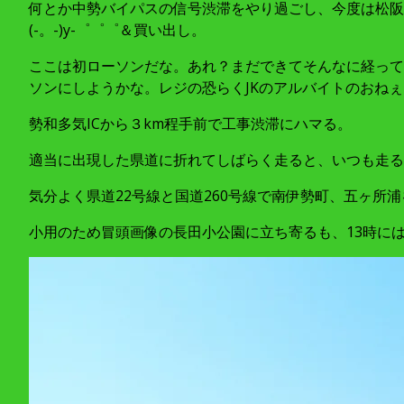
何とか中勢バイパスの信号渋滞をやり過ごし、今度は松阪
(-。-)y-゜゜゜＆買い出し。
ここは初ローソンだな。あれ？まだできてそんなに経って
ソンにしようかな。レジの恐らくJKのアルバイトのおね
勢和多気ICから３km程手前で工事渋滞にハマる。
適当に出現した県道に折れてしばらく走ると、いつも走る県
気分よく県道22号線と国道260号線で南伊勢町、五ヶ所
小用のため冒頭画像の長田小公園に立ち寄るも、13時にはいつもの