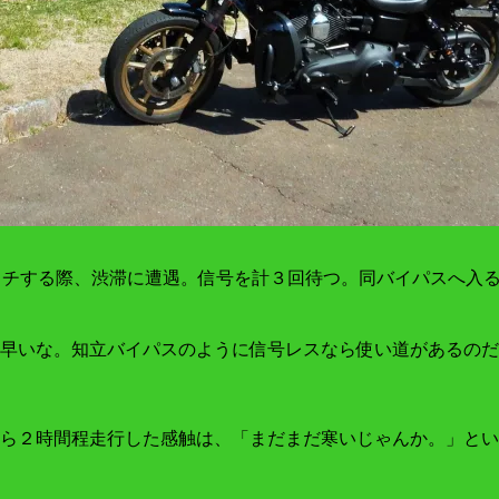
ッチする際、渋滞に遭遇。信号を計３回待つ。同バイパスへ入
早いな。知立バイパスのように信号レスなら使い道があるのだ
ら２時間程走行した感触は、「まだまだ寒いじゃんか。」とい