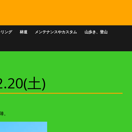
ーリング
林道
メンテナンスやカスタム
山歩き、登山
20(土)
陣。