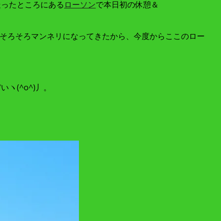
走ったところにある
ローソン
で本日初の休憩＆
もそろそろマンネリになってきたから、今度からここのロー
(^o^)丿。