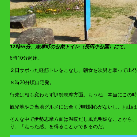
12時55分、志摩町の公衆トイレ（長田小公園）にて。
6時10分起床。
２日サボった軽筋トレをこなし、朝食を次男と取って出発
８時20分頃自宅発。
行先は相も変わらず伊勢志摩方面。もうね、本当にこの時
観光地やご当地グルメには全く興味関心がないし、お山は
そんな中で伊勢志摩方面は温暖だし風光明媚なことから、１
り、「走った感」を得ることができるのだ。