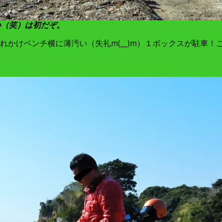
い（笑）は初だぞ。
かけベンチ横に薄汚い（失礼m(__)m）１ボックスが駐車！