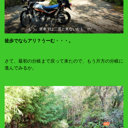
もう、単車では二度と来ないかも (^^ゞ。
徒歩でならアリ？うーむ・・・。
さて、最初の分岐まで戻って来たので、もう片方の分岐に
進んでみるか。