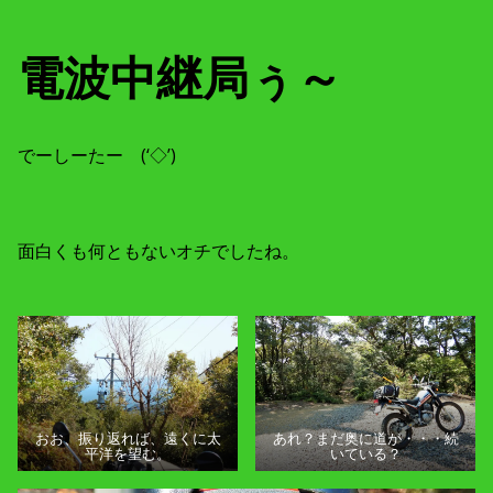
電波中継局ぅ～
でーしーたー (‘◇’)ゞ
面白くも何ともないオチでしたね。
おお、振り返れば、遠くに太
あれ？まだ奥に道が・・・続
平洋を望む。
いている？