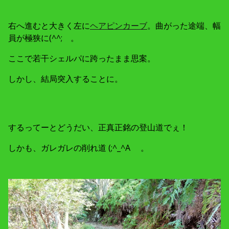
右へ進むと大きく左に
ヘアピンカーブ
。曲がった途端、幅
員が極狭に(^^; 。
ここで若干シェルパに跨ったまま思案。
しかし、結局突入することに。
するってーとどうだい、正真正銘の登山道でぇ！
しかも、ガレガレの削れ道 (;^_^A 。