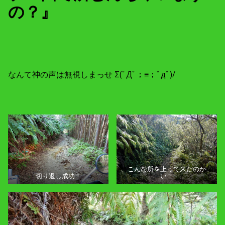
の？』
なんて神の声は無視しまっせ Σ(ﾟДﾟ；≡；ﾟдﾟ)/
こんな所を上って来たのか
切り返し成功！
い？