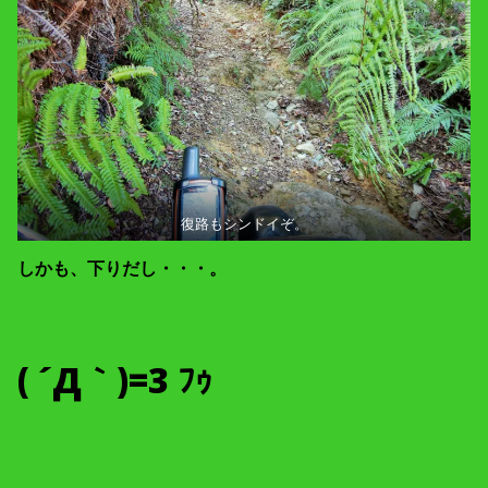
復路もシンドイぞ。
しかも、下りだし・・・。
( ´Д｀)=3 ﾌｩ