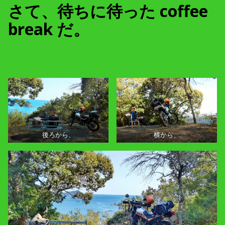
さて、待ちに待った coffee
break だ。
後ろから、
横から、