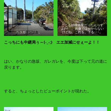
ここも結構急登だったんっす
よ(^^ゞ。画像では分からない
ココガ
ドンツキ
。
けどね。これを、下る･･･。
こっちにも中継局ぅ～(-_-;) エエ加減にせぇーよ！！
はい、かなりの急坂、ガレガレを、今度は下って元の道に
戻ります。
すると、ちょっとしたビューポイントが現れた。