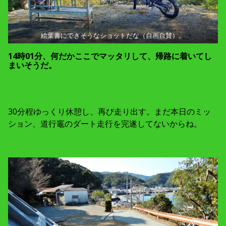
絵葉書にできそうなショットだな（自画自賛）。
14時01分、何だかここでマッタリして、帰路に着いてし
まいそうだ。
30分程ゆっくり休憩し、再び走り出す。まだ本日のミッ
ション、道行竈のダート走行を完遂してないからね。