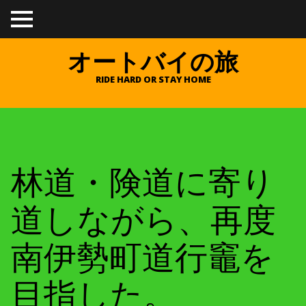
TO
GGL
E
オートバイの旅
ME
NU
RIDE HARD OR STAY HOME
林道・険道に寄り
道しながら、再度
南伊勢町道行竈を
目指した。