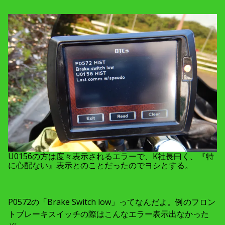
U0156の方は度々表示されるエラーで、K社長曰く、『特
に心配ない』表示とのことだったのでヨシとする。
P0572の「Brake Switch low」ってなんだよ。例のフロン
トブレーキスイッチの際はこんなエラー表示出なかった