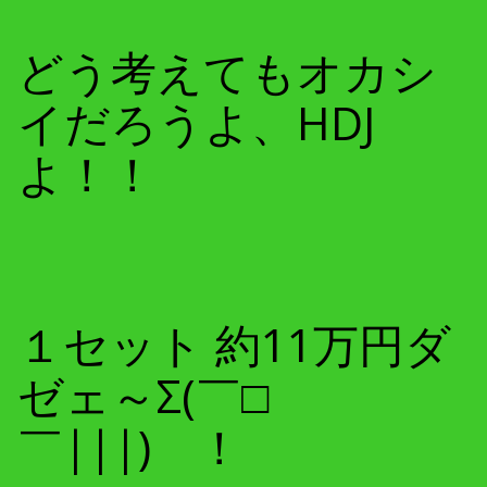
どう考えてもオカシ
イだろうよ、HDJ
よ！！
１セット 約11万円ダ
ゼェ～Σ(￣□
￣|||) ！