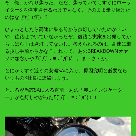
ぞ、俺。かなり焦った。ただ、焦っていてもすぐにローラ
イダーS を停車させるわけでもなく、そのまま走り続けた
のはなぜだ（笑）？
ひょっとしたら高速に乗る前から点灯していたのか？い
や、往路はついていなかったぞ。復路も実家を出発してか
らしばらくは点灯してないし。考えられるのは、高速に乗
る少し手前からかな？これって、あのBREAKDOWNオヤ
ジの怨念かや Σ(ﾟДﾟ；≡；ﾟдﾟ)/ 。ま・さ・か。
とにかくすぐ近くの安濃SAに入り、原因究明と必要なら
いつものK社長
に連絡しよう。
ところが当該SAに入る直前、あの「赤いインジケータ
ー」が点灯しやがったΣ(ﾟДﾟ；≡；ﾟдﾟ)！！