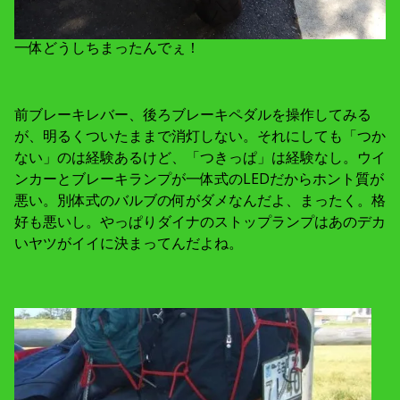
一体どうしちまったんでぇ！
前ブレーキレバー、後ろブレーキペダルを操作してみる
が、明るくついたままで消灯しない。それにしても「つか
ない」のは経験あるけど、「つきっぱ」は経験なし。ウイ
ンカーとブレーキランプが一体式のLEDだからホント質が
悪い。別体式のバルブの何がダメなんだよ、まったく。格
好も悪いし。やっぱりダイナのストップランプはあのデカ
いヤツがイイに決まってんだよね。