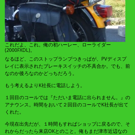
これだよ、これ。俺の初ハーレー、ローライダー
(2000FXDL)。
なるほど、このストップランプつきっぱが、PVディスプ
レイに表示されたブレーキスイッチの不具合か。でも、前
なのか後ろなのかどっちだろう。
もう考えるよりK社長に電話しよう。
１回目のコールでは『ただいま電話に出られません。』の
アナウンス。時間をおいて２回目のコールでK社長が出て
くれた。
今現在出先だが、１時間もすればショップに戻るので、そ
れからだったら来店OKとのこと。俺もまだ津市近辺なの