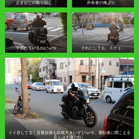
さすがこの取り回し、
所有者の俺より、
手慣れているね(;^ω^)/
それにしても、スゲェ、
イイ音してる！音量自体も結構大きいぞ (;^ω^)/。運転者に聞こえる
音とは大違いだ。