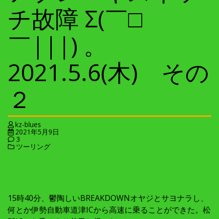
チ故障 Σ(￣□
￣|||) 。
2021.5.6(木) その
２
kz-blues
2021年5月9日
3
ツーリング
15時40分、鬱陶しいBREAKDOWNオヤジとサヨナラし、
何とか伊勢自動車道津ICから高速に乗ることができた。松