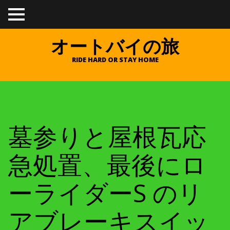
TO
GGL
E
オートバイの旅
ME
NU
RIDE HARD OR STAY HOME
墓参りと屋根瓦応
急処置、最後にロ
ーライダーS のリ
アブレーキスイッ