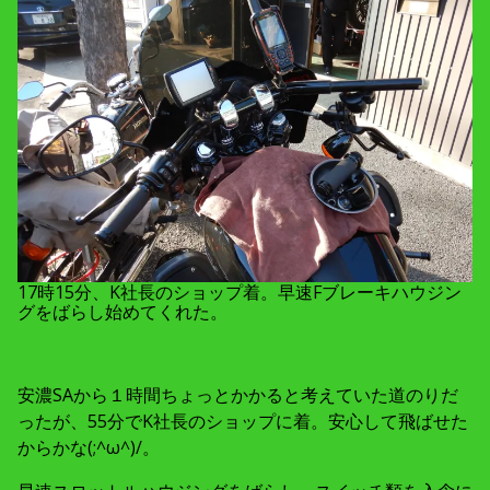
17時15分、K社長のショップ着。早速Fブレーキハウジン
グをばらし始めてくれた。
安濃SAから１時間ちょっとかかると考えていた道のりだ
ったが、55分でK社長のショップに着。安心して飛ばせた
からかな(;^ω^)/。