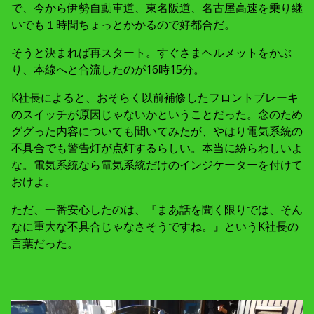
で、今から伊勢自動車道、東名阪道、名古屋高速を乗り継
いでも１時間ちょっとかかるので好都合だ。
そうと決まれば再スタート。すぐさまヘルメットをかぶ
り、本線へと合流したのが16時15分。
K社長によると、おそらく以前補修したフロントブレーキ
のスイッチが原因じゃないかということだった。念のため
ググった内容についても聞いてみたが、やはり電気系統の
不具合でも警告灯が点灯するらしい。本当に紛らわしいよ
な。電気系統なら電気系統だけのインジケーターを付けて
おけよ。
ただ、一番安心したのは、『まあ話を聞く限りでは、そん
なに重大な不具合じゃなさそうですね。』というK社長の
言葉だった。