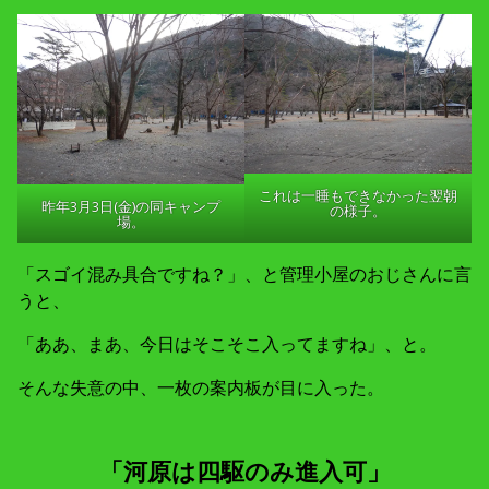
これは一睡もできなかった翌朝
昨年3月3日(金)の同キャンプ
の様子。
場。
「スゴイ混み具合ですね？」、と管理小屋のおじさんに言
うと、
「ああ、まあ、今日はそこそこ入ってますね」、と。
そんな失意の中、一枚の案内板が目に入った。
「河原は四駆のみ進入可」