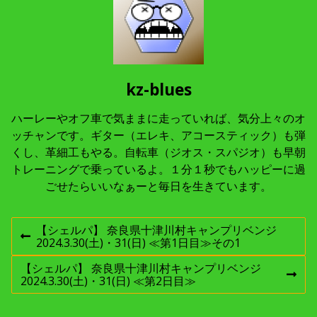
kz-blues
ハーレーやオフ車で気ままに走っていれば、気分上々のオ
ッチャンです。ギター（エレキ、アコースティック）も弾
くし、革細工もやる。自転車（ジオス・スパジオ）も早朝
トレーニングで乗っているよ。１分１秒でもハッピーに過
ごせたらいいなぁーと毎日を生きています。
投
【シェルパ】 奈良県十津川村キャンプリベンジ
前
2024.3.30(土)・31(日) ≪第1日目≫その1
稿
の
投
【シェルパ】 奈良県十津川村キャンプリベンジ
稿
次
2024.3.30(土)・31(日) ≪第2日目≫
ナ
:
の
投