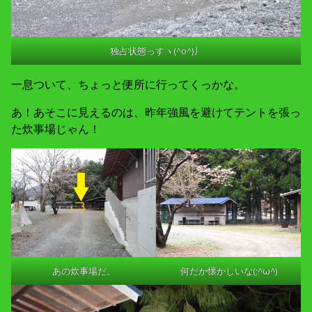
独占状態っすヽ(^o^)丿
一息ついて、ちょっと便所に行ってくっかな。
あ！あそこに見えるのは、昨年強風を避けてテントを張っ
た炊事場じゃん！
あの炊事場だ。
何だか懐かしいな(;^ω^)