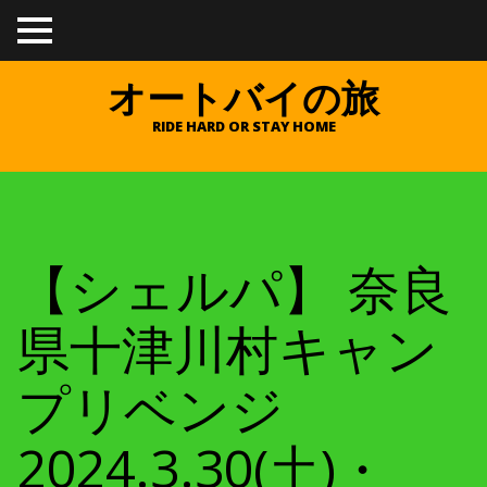
TO
GGL
E
オートバイの旅
ME
NU
RIDE HARD OR STAY HOME
【シェルパ】 奈良
県十津川村キャン
プリベンジ
2024.3.30(土)・