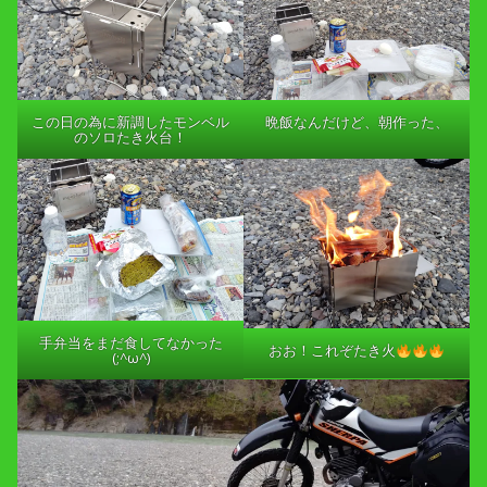
この日の為に新調したモンベル
晩飯なんだけど、朝作った、
のソロたき火台！
手弁当をまだ食してなかった
おお！これぞたき火
(;^ω^)