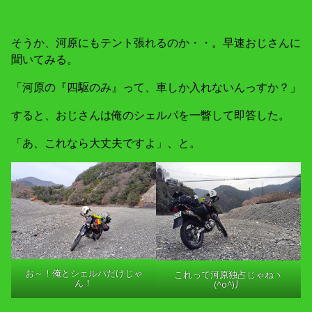
そうか、河原にもテント張れるのか・・。早速おじさんに
聞いてみる。
「河原の『四駆のみ』って、車しか入れないんっすか？」
すると、おじさんは俺のシェルパを一瞥して即答した。
「あ、これなら大丈夫ですよ」、と。
お～！俺とシェルパだけじゃ
これって河原独占じゃねヽ
ん！
(^o^)丿