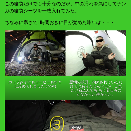
この寝袋だけでも十分なのだが、中の汚れを気にしてナン
ガの寝袋シーツを一枚入れてみた。
ちなみに寒さで1時間おきに目が覚めた昨年は・・・
カップみそ汁もコーヒーもすぐ
翌朝の状態。拘束されているわ
に冷めてしまった (;^ω^)
けではありません(;^ω^) これ
だけ着込んでも(もう着るもの
がなかった)寒かった。