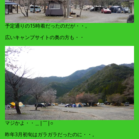
予定通りの15時着だったのだが・・。
広いキャンプサイトの奥の方も・・
マジかよ・・＿|￣|○
昨年3月初旬はガラガラだったのに・・。