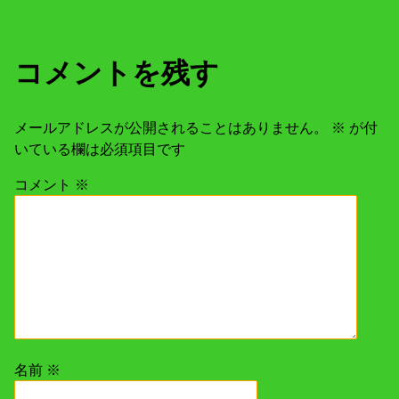
稿
ビ
:
ゲ
コメントを残す
ー
メールアドレスが公開されることはありません。
※
が付
シ
いている欄は必須項目です
ョ
コメント
※
ン
名前
※