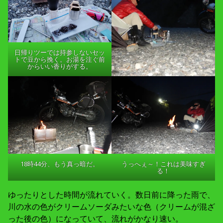
日帰りツーでは持参しないセッ
トで豆から挽く。お湯を注ぐ前
からいい香りがする。
18時44分、もう真っ暗だ。
うっへぇ～！これは美味すぎ
る！
ゆったりとした時間が流れていく。数日前に降った雨で、
川の水の色がクリームソーダみたいな色（クリームが混ざ
った後の色）になっていて、流れがかなり速い。