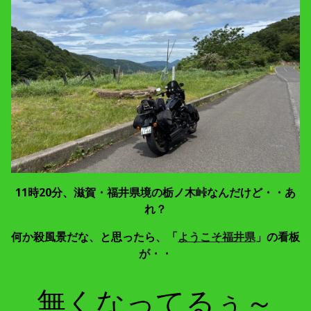
11時20分、滋賀・福井県境の栃ノ木峠なんだけど・・あ
れ？
何か殺風景だな、と思ったら、「
ようこそ福井県
」の看板
が・・
無くなってるぅ～