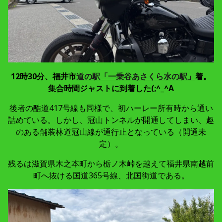
12時30分、福井市
道の駅「一乗谷あさくら水の駅」
着。
集合時間ジャストに到着した(;^_^A
後者の酷道417号線も同様で、初ハーレー所有時から通い
詰めている。しかし、冠山トンネルが開通してしまい、趣
のある舗装林道冠山線が通行止となっている（開通未
定）。
残るは滋賀県木之本町から栃ノ木峠を越えて福井県南越前
町へ抜ける国道365号線、北国街道である。