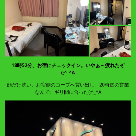
18時52分、お宿にチェックイン。いやぁ～疲れたぞ
(;^_^A
顔だけ洗い、お宿側のコープへ買い出し。20時迄の営業
なんで、ギリ間に合った(;^_^A