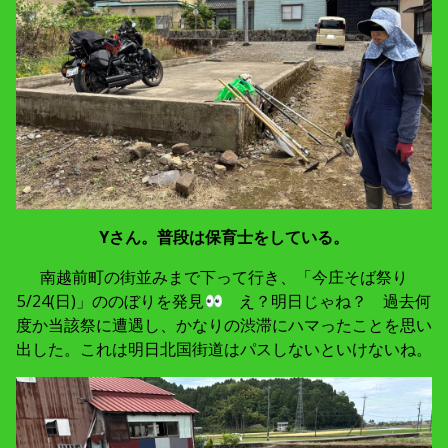
Yさん。普段は保育士をしている。
南越前町の街並みまで下って行き、「今庄そば祭り
5/24(日)」ののぼりを発見
え？明日じゃね？ 過去何
度か当該祭に遭遇し、かなりの渋滞にハマったことを思い
出した。これは明日北国街道はパスしないといけないね。