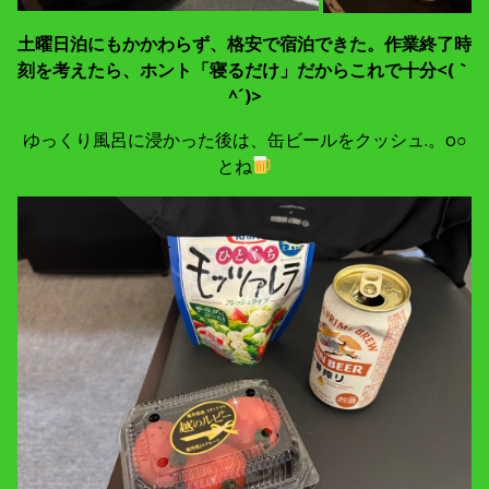
土曜日泊にもかかわらず、格安で宿泊できた。作業終了時
刻を考えたら、ホント「寝るだけ」だからこれで十分<(｀
^´)>
ゆっくり風呂に浸かった後は、缶ビールをクッシュ.。o○
とね