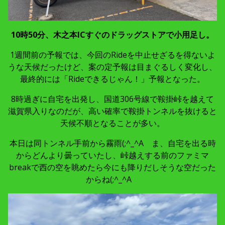
10時50分、木之本ICすぐのドラッグストアで小用足し。
1週間前の予報では、今回のRideを中止せざるを得ないよ
うな天候だったけど、案の定予報は目まぐるしく変化し、
最終的には「Rideできるじゃん！」予報となった。
8時過ぎに自宅を出発し、国道306号線で鞍掛峠を越えて
滋賀県入りなのだが、高い確率で鞍掛トンネルを抜けると
天候不順となることが多い。
本日は同トンネル手前から霧雨(;^_^A ま、自宅を出る時
からどんより曇っていたし、峠越えする前のファミマ
breakで西の空を眺めたら今にも降りだしそうな空だった
からね(;^_^A