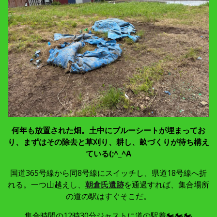
何年も放置された畑。土中にブルーシートが埋まってお
り、まずはその除去と草刈り、耕し、畝づくりが待ち構え
ている(;^_^A
国道365号線から同8号線にスイッチし、県道18号線へ折
れる。一つ山越えし、
朝倉氏遺跡
を通過すれば、集合場所
の道の駅はすぐそこだ。
集合時間の12時30分ジャストに道の駅着🏍🏍🏍