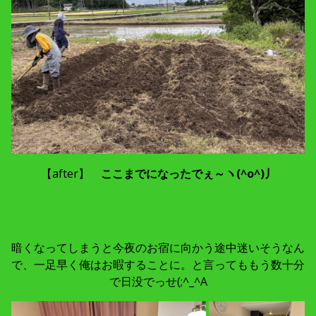
【after】
ここまでになったでぇ～ヽ(^o^)丿
暗くなってしまうと今夜のお宿に向かう途中迷いそうなん
で、一足早く俺はお暇することに。と言ってももう数十分
で日没でっせ(;^_^A