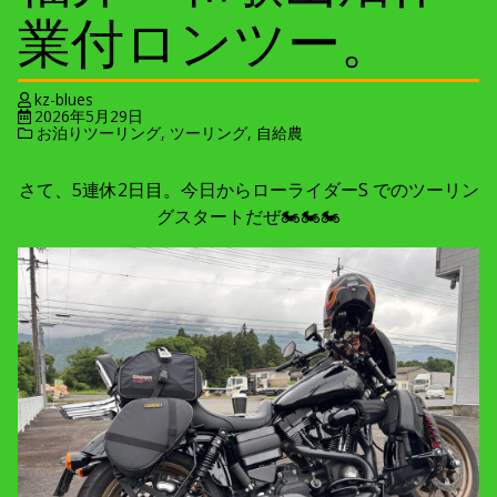
業付ロンツー。
kz-blues
2026年5月29日
お泊りツーリング
,
ツーリング
,
自給農
さて、5連休2日目。今日からローライダーS でのツーリン
グスタートだぜ🏍🏍🏍