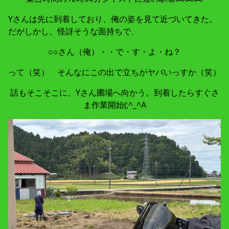
Yさんは先に到着しており、俺の姿を見て近づいてきた。
だがしかし、怪訝そうな面持ちで、
○○さん（俺）・・で・す・よ・ね？
って（笑） そんなにこの出で立ちがヤバいっすか（笑）
話もそこそこに、Yさん圃場へ向かう。到着したらすぐさ
ま作業開始(;^_^A