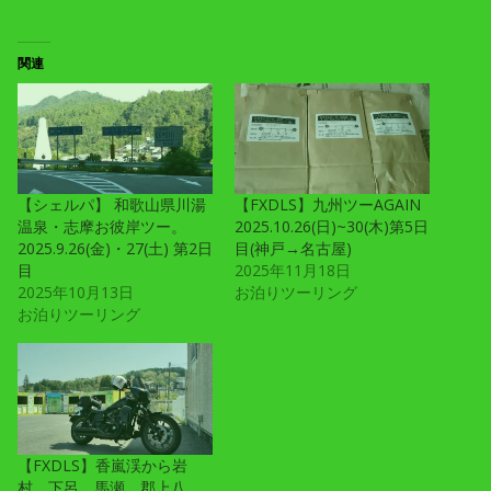
関連
【シェルパ】 和歌山県川湯
【FXDLS】九州ツーAGAIN
温泉・志摩お彼岸ツー。
2025.10.26(日)~30(木)第5日
2025.9.26(金)・27(土) 第2日
目(神戸→名古屋)
目
2025年11月18日
2025年10月13日
お泊りツーリング
お泊りツーリング
【FXDLS】香嵐渓から岩
村、下呂、馬瀬、郡上八