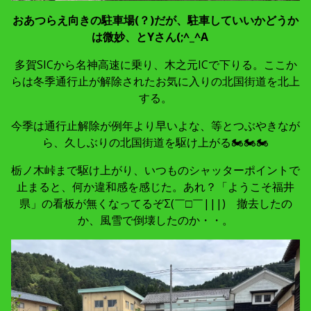
おあつらえ向きの駐車場(？)だが、駐車していいかどうか
は微妙、とYさん(;^_^A
多賀SICから名神高速に乗り、木之元ICで下りる。ここか
らは冬季通行止が解除されたお気に入りの北国街道を北上
する。
今季は通行止解除が例年より早いよな、等とつぶやきなが
ら、久しぶりの北国街道を駆け上がる🏍🏍🏍
栃ノ木峠まで駆け上がり、いつものシャッターポイントで
止まると、何か違和感を感じた。あれ？「ようこそ福井
県」の看板が無くなってるぞΣ(￣□￣|||) 撤去したの
か、風雪で倒壊したのか・・。