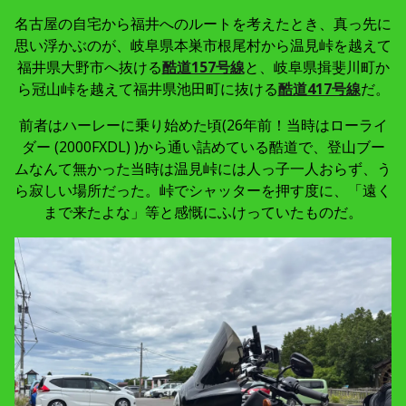
名古屋の自宅から福井へのルートを考えたとき、真っ先に
思い浮かぶのが、岐阜県本巣市根尾村から温見峠を越えて
福井県大野市へ抜ける
酷道157号線
と、岐阜県揖斐川町か
ら冠山峠を越えて福井県池田町に抜ける
酷道417号線
だ。
前者はハーレーに乗り始めた頃(26年前！当時はローライ
ダー (2000FXDL) )から通い詰めている酷道で、登山ブー
ムなんて無かった当時は温見峠には人っ子一人おらず、う
ら寂しい場所だった。峠でシャッターを押す度に、「遠く
まで来たよな」等と感慨にふけっていたものだ。