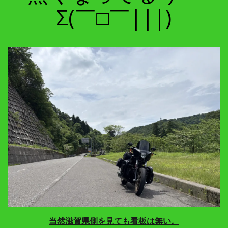
Σ(￣□￣|||)
当然滋賀県側を見ても看板は無い。