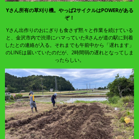
Yさん所有の草刈り機。やっぱ2サイクルはPOWERがある
ぞ！
Yさん出作りのおにぎりも食さず黙々と作業を続けている
と、金沢市内で渋滞にハマっていたRさんが道の駅に到着
したとの連絡が入る。それまでも午前中から「遅れます」
のLINEは届いていたのだが、2時間弱の遅れとなってしま
ったらしい。