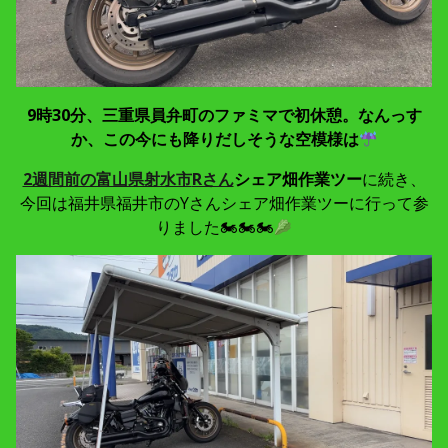
9時30分、三重県員弁町のファミマで初休憩。なんっす
か、この今にも降りだしそうな空模様は
2週間前の富山県射水市
Rさん
シェア畑作業ツー
に続き、
今回は福井県福井市のYさんシェア畑作業ツーに行って参
りました🏍🏍🏍