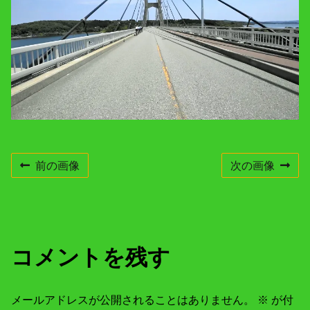
e
n
t
r
e
s
o
l
u
t
i
o
n
前の画像
次の画像
コメントを残す
メールアドレスが公開されることはありません。
※
が付