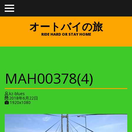
TO
GGL
E
オートバイの旅
ME
NU
RIDE HARD OR STAY HOME
MAH00378(4)
kz-blues
2018年6月22日
A
1920x1080
t
t
a
c
h
m