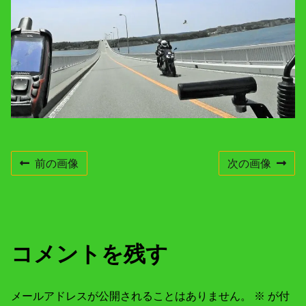
e
n
t
r
e
s
o
l
u
t
i
o
n
前の画像
次の画像
コメントを残す
メールアドレスが公開されることはありません。
※
が付