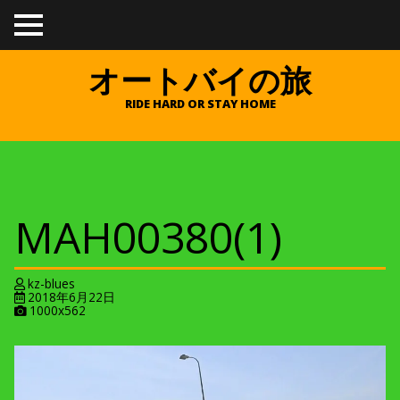
TO
GGL
E
オートバイの旅
ME
NU
RIDE HARD OR STAY HOME
MAH00380(1)
kz-blues
2018年6月22日
A
1000x562
t
t
a
c
h
m