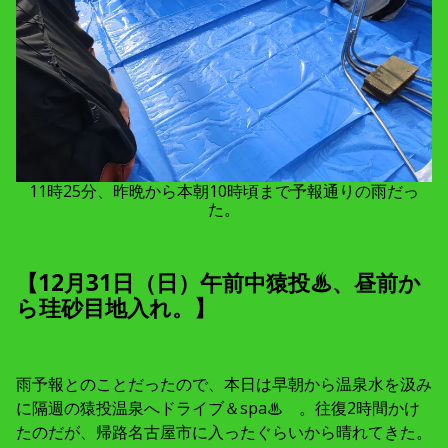
11時25分、昨晩から本朝10時頃まで予報通りの雨だっ
た。
【12月31日（日）午前中猿投♨、昼前か
ら珪砂目地入れ。】
雨予報とのことだったので、本日は早朝から温泉水を汲み
に隔週の猿投温泉へドライブ＆spa♨ 。往復2時間かけ
たのだが、帰路名古屋市に入ったぐらいから晴れてきた。