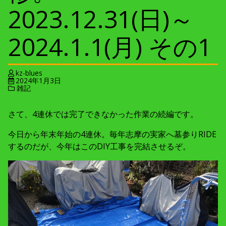
2023.12.31(日)～
2024.1.1(月) その1
kz-blues
2024年1月3日
雑記
さて、4連休では完了できなかった作業の続編です。
今日から年末年始の4連休。毎年志摩の実家へ墓参りRIDE
するのだが、今年はこのDIY工事を完結させるぞ。