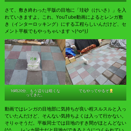
さて、敷き終わった平版の目地に「珪砂（けいさ）」を入
れていきますよ。これ、YouTube動画によるとレンガ敷
き（インターロッキング）にする工程らしいんだけど、セ
メント平板でもやっちゃいますヽ(^o^)丿
16時20分、もう辺りは暗くな
でもやってやるぞ
ってきた。
動画ではレンガの目地部に気持ちが良い程スルスルと入っ
ていたんだけど、そんない気持ちよくは入って行かない。
そりゃそうだ。平板同士では目地のすき間がほとんどない
(^^ゞ レンカ同士だと目地ができるようにつくられてい