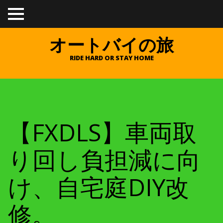
TO
GGL
E
オートバイの旅
ME
NU
RIDE HARD OR STAY HOME
【FXDLS】車両取
り回し負担減に向
け、自宅庭DIY改
修。