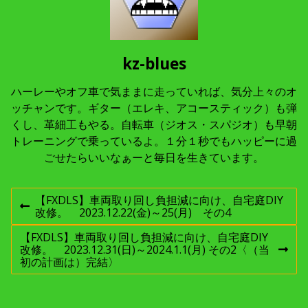
kz-blues
ハーレーやオフ車で気ままに走っていれば、気分上々のオ
ッチャンです。ギター（エレキ、アコースティック）も弾
くし、革細工もやる。自転車（ジオス・スパジオ）も早朝
トレーニングで乗っているよ。１分１秒でもハッピーに過
ごせたらいいなぁーと毎日を生きています。
投
【FXDLS】車両取り回し負担減に向け、自宅庭DIY
前
改修。 2023.12.22(金)～25(月) その4
稿
の
投
【FXDLS】車両取り回し負担減に向け、自宅庭DIY
稿
改修。 2023.12.31(日)～2024.1.1(月) その2〈（当
次
ナ
:
初の計画は）完結〉
の
投
ビ
稿
: