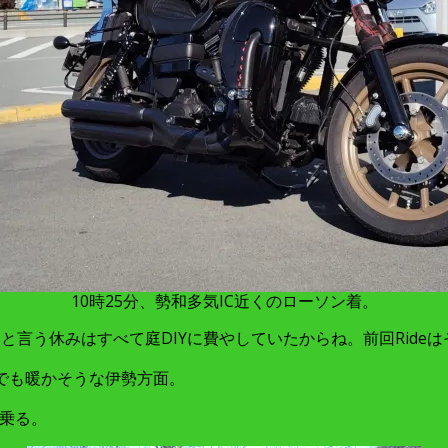
10時25分、勢和多気IC近くのローソン着。
休みと言う休みはすべて庭DIYに費やしていたからね。前回Rideは
でも暖かそうな伊勢方面。
に乗る。