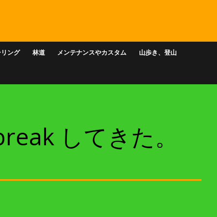
ーリング
林道
メンテナンスやカスタム
山歩き、登山
break してきた。