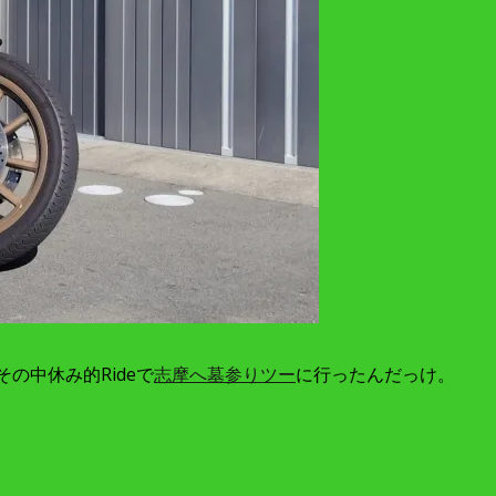
その中休み的Rideで
志摩へ墓参りツー
に行ったんだっけ。