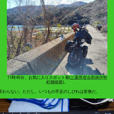
11時45分、お気に入りスポット着(
三重県度会郡南伊勢
町棚橋竈
)。
変わらない。ただし、いつもの手足のしびれは皆無だ。