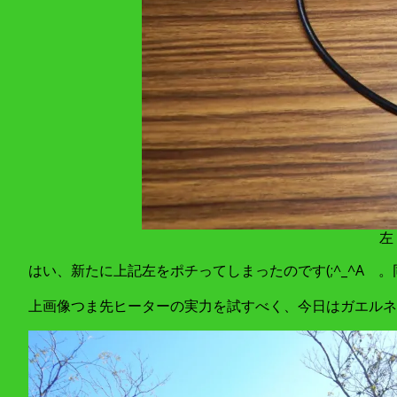
左
はい、新たに上記左をポチってしまったのです(;^_^A
上画像つま先ヒーターの実力を試すべく、今日はガエルネ