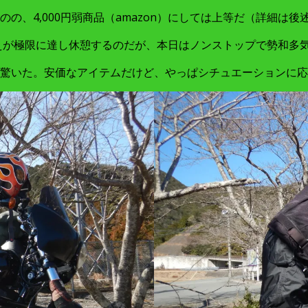
、4,000円弱商品（amazon）にしては上等だ（詳細は後
冷えが極限に達し休憩するのだが、本日はノンストップで勢和多気
驚いた。安価なアイテムだけど、やっぱシチュエーションに応