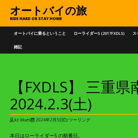
オートバイの旅
RIDE HARD OR STAY HOME
オートバイに乗るということ
ローライダーS (2017FXDLS)
スー
雑記
【FXDLS】 三重県南
2024.2.3(土)
kz-blues
2024年2月5日
ツーリング
本日はローライダーS の順番日。