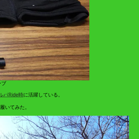
ーブ
パRide時
に活躍している。
履いてみた。